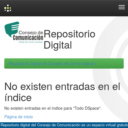
Skip
navigation
Repositorio
Digital
Repositorio Digital de Consejo de Comunicacion
No existen entradas en el
índice
No existen entradas en el índice para "Todo DSpace".
Página de inicio
 Repositorio digital del Consejo de Comunicación es un espacio virtual gratuit