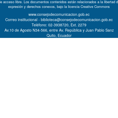
e acceso libre. Los documentos contenidos están relacionados a la libertad 
expresión y derechos conexos, bajo la licencia
Creative Commons
www.consejodecomunicacion.gob.ec
Correo institucional - biblioteca@consejodecomunicacion.gob.ec
Teléfono: 02-3938720, Ext. 2279
Av.10 de Agosto N34-566, entre Av. República y Juan Pablo Sanz
Quito, Ecuador