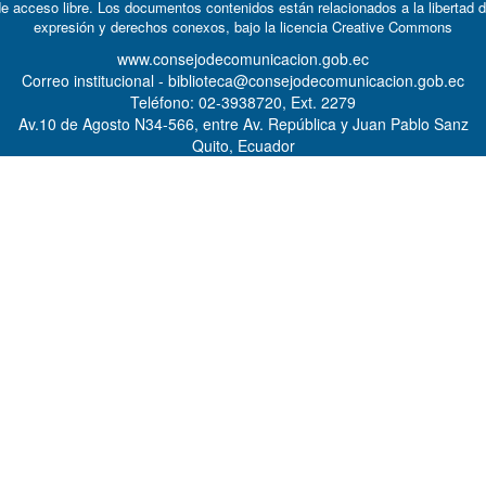
e acceso libre. Los documentos contenidos están relacionados a la libertad 
expresión y derechos conexos, bajo la licencia
Creative Commons
www.consejodecomunicacion.gob.ec
Correo institucional - biblioteca@consejodecomunicacion.gob.ec
Teléfono: 02-3938720, Ext. 2279
Av.10 de Agosto N34-566, entre Av. República y Juan Pablo Sanz
Quito, Ecuador