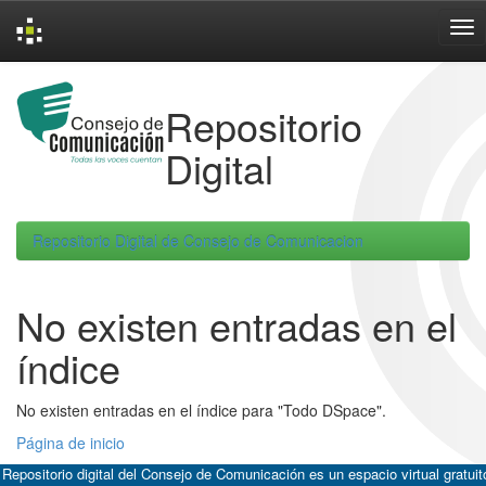
Skip
navigation
Repositorio
Digital
Repositorio Digital de Consejo de Comunicacion
No existen entradas en el
índice
No existen entradas en el índice para "Todo DSpace".
Página de inicio
 Repositorio digital del Consejo de Comunicación es un espacio virtual gratuit