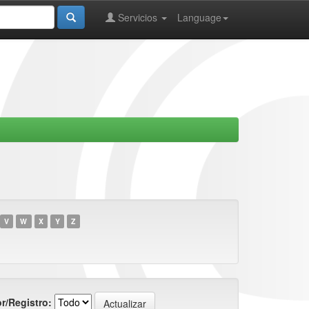
Servicios
Language
V
W
X
Y
Z
r/Registro: