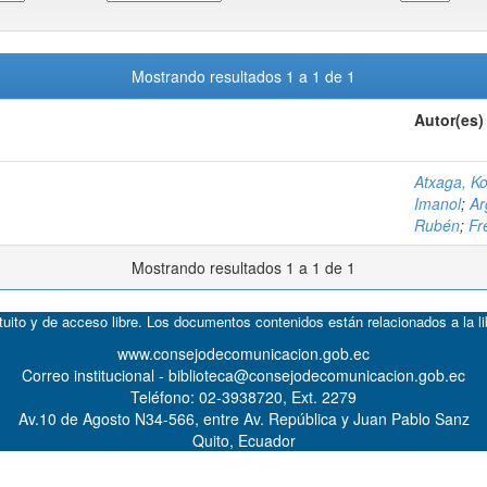
Mostrando resultados 1 a 1 de 1
Autor(es)
Atxaga, Ko
Imanol
;
Ar
Rubén
;
Fr
Mostrando resultados 1 a 1 de 1
atuito y de acceso libre. Los documentos contenidos están relacionados a la l
www.consejodecomunicacion.gob.ec
Correo institucional - biblioteca@consejodecomunicacion.gob.ec
Teléfono: 02-3938720, Ext. 2279
Av.10 de Agosto N34-566, entre Av. República y Juan Pablo Sanz
Quito, Ecuador