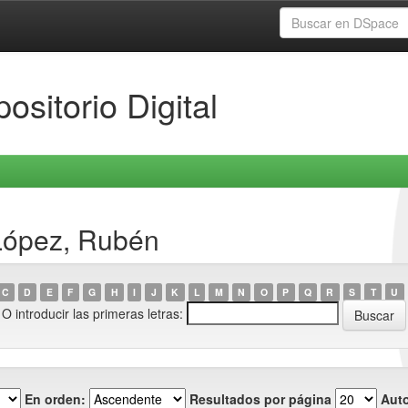
ositorio Digital
 López, Rubén
C
D
E
F
G
H
I
J
K
L
M
N
O
P
Q
R
S
T
U
O introducir las primeras letras:
En orden:
Resultados por página
Auto