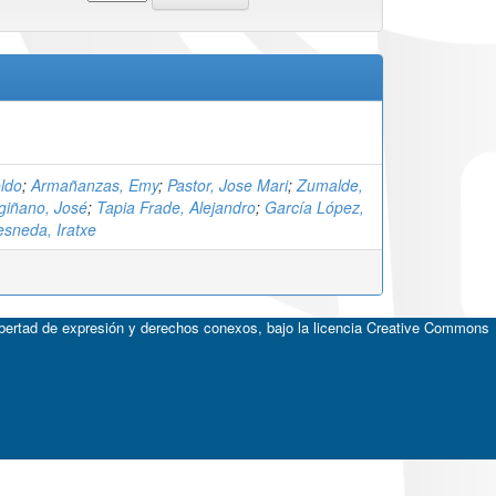
ldo
;
Armañanzas, Emy
;
Pastor, Jose Mari
;
Zumalde,
giñano, José
;
Tapia Frade, Alejandro
;
García López,
esneda, Iratxe
ibertad de expresión y derechos conexos, bajo la licencia
Creative Commons