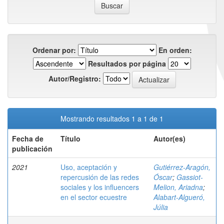
Ordenar por:
En orden:
Resultados por página
Autor/Registro:
Mostrando resultados 1 a 1 de 1
Fecha de
Título
Autor(es)
publicación
2021
Uso, aceptación y
Gutiérrez-Aragón,
repercusión de las redes
Óscar
;
Gassiot-
sociales y los influencers
Melion, Ariadna
;
en el sector ecuestre
Alabart-Algueró,
Júlia