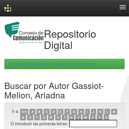
Skip
navigation
Repositorio
Digital
Repositorio Digital de Consejo de Comunicacion
Buscar por Autor Gassiot-
Melion, Ariadna
Ir a:
0-9
A
B
C
D
E
F
G
H
I
J
K
L
M
N
O
P
Q
R
S
T
U
V
W
X
Y
Z
O introducir las primeras letras: