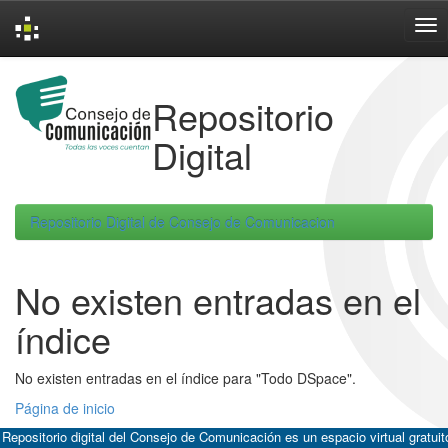
Skip
navigation
Repositorio
Digital
Repositorio Digital de Consejo de Comunicacion
No existen entradas en el
índice
No existen entradas en el índice para "Todo DSpace".
Página de inicio
 Repositorio digital del Consejo de Comunicación es un espacio virtual gratuit