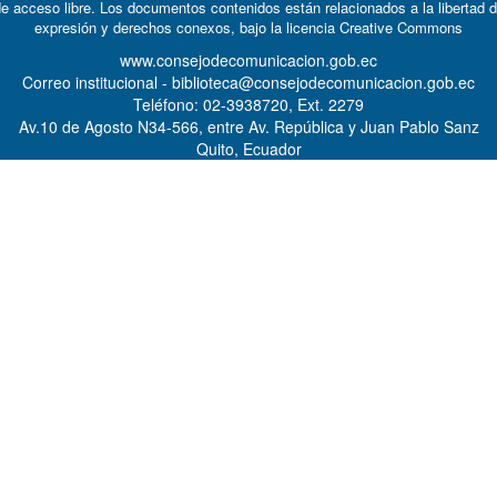
e acceso libre. Los documentos contenidos están relacionados a la libertad 
expresión y derechos conexos, bajo la licencia
Creative Commons
www.consejodecomunicacion.gob.ec
Correo institucional - biblioteca@consejodecomunicacion.gob.ec
Teléfono: 02-3938720, Ext. 2279
Av.10 de Agosto N34-566, entre Av. República y Juan Pablo Sanz
Quito, Ecuador