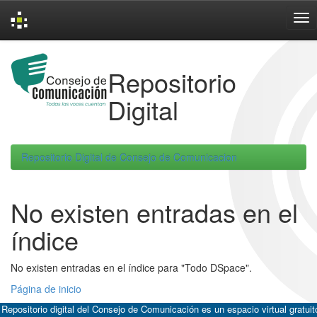
Skip
navigation
Repositorio
Digital
Repositorio Digital de Consejo de Comunicacion
No existen entradas en el
índice
No existen entradas en el índice para "Todo DSpace".
Página de inicio
 Repositorio digital del Consejo de Comunicación es un espacio virtual gratuit