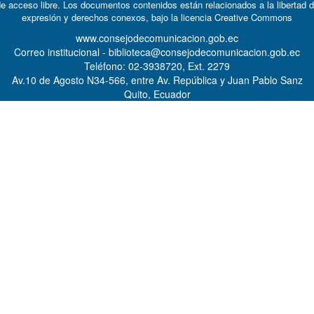
e acceso libre. Los documentos contenidos están relacionados a la libertad 
expresión y derechos conexos, bajo la licencia
Creative Commons
www.consejodecomunicacion.gob.ec
Correo institucional - biblioteca@consejodecomunicacion.gob.ec
Teléfono: 02-3938720, Ext. 2279
Av.10 de Agosto N34-566, entre Av. República y Juan Pablo Sanz
Quito, Ecuador