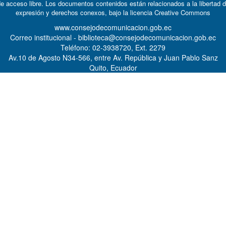
e acceso libre. Los documentos contenidos están relacionados a la libertad 
expresión y derechos conexos, bajo la licencia
Creative Commons
www.consejodecomunicacion.gob.ec
Correo institucional - biblioteca@consejodecomunicacion.gob.ec
Teléfono: 02-3938720, Ext. 2279
Av.10 de Agosto N34-566, entre Av. República y Juan Pablo Sanz
Quito, Ecuador