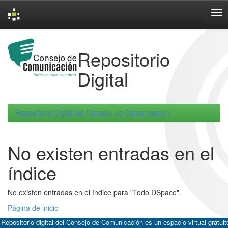
Skip
navigation
Repositorio
Digital
Repositorio Digital de Consejo de Comunicacion
No existen entradas en el
índice
No existen entradas en el índice para "Todo DSpace".
Página de inicio
 Repositorio digital del Consejo de Comunicación es un espacio virtual gratuit