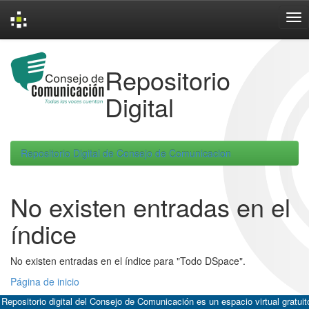
Skip
navigation
Repositorio
Digital
Repositorio Digital de Consejo de Comunicacion
No existen entradas en el
índice
No existen entradas en el índice para "Todo DSpace".
Página de inicio
 Repositorio digital del Consejo de Comunicación es un espacio virtual gratuit