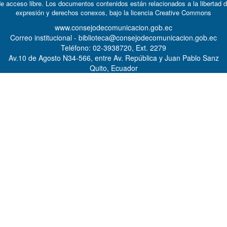
e acceso libre. Los documentos contenidos están relacionados a la libertad 
expresión y derechos conexos, bajo la licencia
Creative Commons
www.consejodecomunicacion.gob.ec
Correo institucional - biblioteca@consejodecomunicacion.gob.ec
Teléfono: 02-3938720, Ext. 2279
Av.10 de Agosto N34-566, entre Av. República y Juan Pablo Sanz
Quito, Ecuador