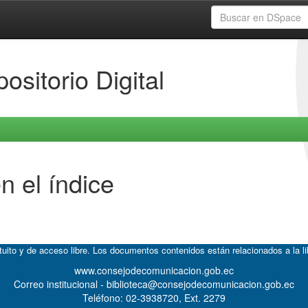
ositorio Digital
n el índice
atuito y de acceso libre. Los documentos contenidos están relacionados a la l
www.consejodecomunicacion.gob.ec
Correo institucional - biblioteca@consejodecomunicacion.gob.ec
Teléfono: 02-3938720, Ext. 2279