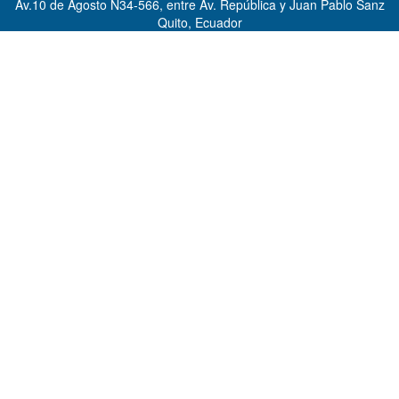
Av.10 de Agosto N34-566, entre Av. República y Juan Pablo Sanz
Quito, Ecuador