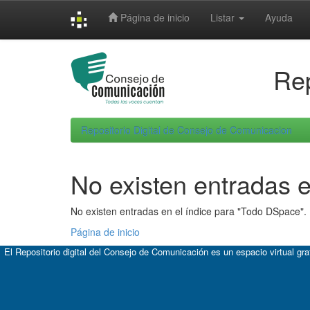
Skip
Página de inicio
Listar
Ayuda
navigation
Rep
Repositorio Digital de Consejo de Comunicacion
No existen entradas e
No existen entradas en el índice para "Todo DSpace".
Página de inicio
El Repositorio digital del Consejo de Comunicación es un espacio virtual gr