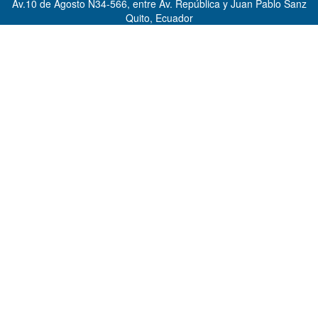
Av.10 de Agosto N34-566, entre Av. República y Juan Pablo Sanz
Quito, Ecuador