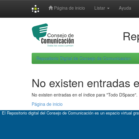
Skip
Página de inicio
Listar
Ayuda
navigation
Rep
Repositorio Digital de Consejo de Comunicacion
No existen entradas e
No existen entradas en el índice para "Todo DSpace".
Página de inicio
El Repositorio digital del Consejo de Comunicación es un espacio virtual gr