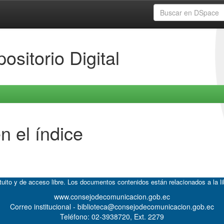
ositorio Digital
n el índice
atuito y de acceso libre. Los documentos contenidos están relacionados a la l
www.consejodecomunicacion.gob.ec
Correo institucional - biblioteca@consejodecomunicacion.gob.ec
Teléfono: 02-3938720, Ext. 2279