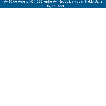
Av.10 de Agosto N34-566, entre Av. República y Juan Pablo Sanz
Quito, Ecuador