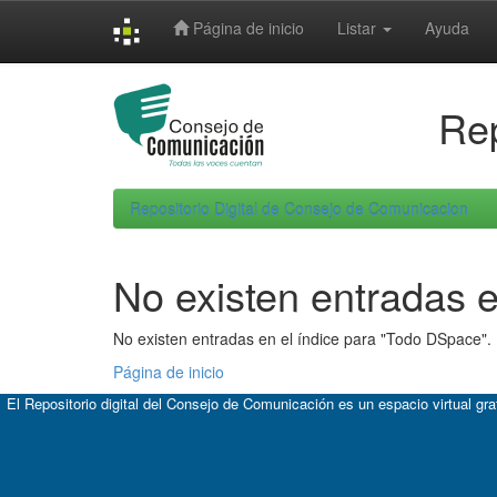
Skip
Página de inicio
Listar
Ayuda
navigation
Rep
Repositorio Digital de Consejo de Comunicacion
No existen entradas e
No existen entradas en el índice para "Todo DSpace".
Página de inicio
El Repositorio digital del Consejo de Comunicación es un espacio virtual gr