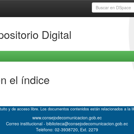
ositorio Digital
n el índice
atuito y de acceso libre. Los documentos contenidos están relacionados a la l
www.consejodecomunicacion.gob.ec
Correo institucional - biblioteca@consejodecomunicacion.gob.ec
Teléfono: 02-3938720, Ext. 2279