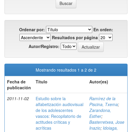
Ordenar por:
En orden:
Resultados por página
Autor/Registro:
Mostrando resultados 1 a 2 de 2
Fecha de
Título
Autor(es)
publicación
2011-11-02
Estudio sobre la
Ramírez de la
alfabetización audiovisual
Piscina, Txema
;
de los adolescentes
Zarandona,
vascos: Recopilatorio de
Esther
;
actitudes críticas y
Basterretxea, Jose
acríticas
Inazio
;
Idoiaga,