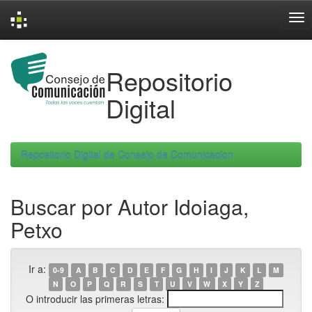
Skip
navigation
Repositorio
Digital
Repositorio Digital de Consejo de Comunicacion
Buscar por Autor Idoiaga,
Petxo
Ir a:
0-9
A
B
C
D
E
F
G
H
I
J
K
L
M
N
O
P
Q
R
S
T
U
V
W
X
Y
Z
O introducir las primeras letras: