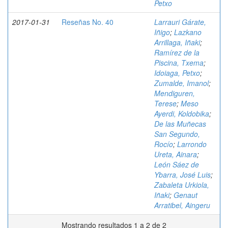
Petxo
2017-01-31
Reseñas No. 40
Larrauri Gárate,
Iñigo
;
Lazkano
Arrillaga, Iñaki
;
Ramírez de la
Piscina, Txema
;
Idoiaga, Petxo
;
Zumalde, Imanol
;
Mendiguren,
Terese
;
Meso
Ayerdi, Koldobika
;
De las Muñecas
San Segundo,
Rocío
;
Larrondo
Ureta, Ainara
;
León Sáez de
Ybarra, José Luis
;
Zabaleta Urkiola,
Iñaki
;
Genaut
Arratibel, Aingeru
Mostrando resultados 1 a 2 de 2