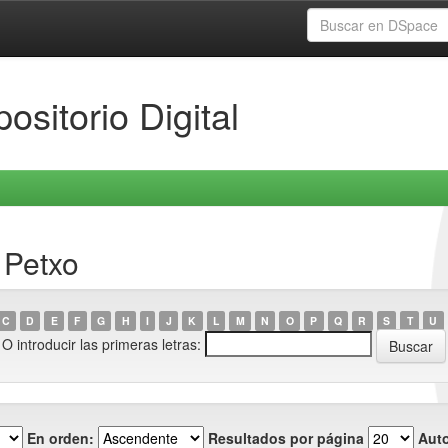
ositorio Digital
 Petxo
C
D
E
F
G
H
I
J
K
L
M
N
O
P
Q
R
S
T
U
O introducir las primeras letras:
En orden:
Resultados por página
Auto