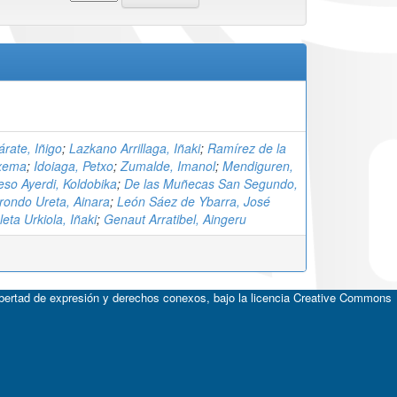
árate, Iñigo
;
Lazkano Arrillaga, Iñaki
;
Ramírez de la
Txema
;
Idoiaga, Petxo
;
Zumalde, Imanol
;
Mendiguren,
so Ayerdi, Koldobika
;
De las Muñecas San Segundo,
rondo Ureta, Ainara
;
León Sáez de Ybarra, José
eta Urkiola, Iñaki
;
Genaut Arratibel, Aingeru
ibertad de expresión y derechos conexos, bajo la licencia
Creative Commons