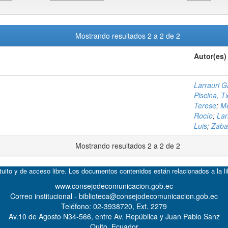
Mostrando resultados 2 a 2 de 2
Autor(es)
Larrauri G
Piscina, 
Terese
;
Me
Rocío
;
Lar
Luis
;
Zabal
Mostrando resultados 2 a 2 de 2
atuito y de acceso libre. Los documentos contenidos están relacionados a la l
www.consejodecomunicacion.gob.ec
Correo institucional - biblioteca@consejodecomunicacion.gob.ec
Teléfono: 02-3938720, Ext. 2279
Av.10 de Agosto N34-566, entre Av. República y Juan Pablo Sanz
Quito, Ecuador