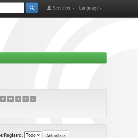
Servicios
Language
V
W
X
Y
Z
r/Registro: