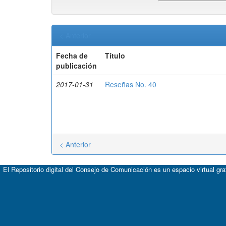
< Anterior
Fecha de
Título
publicación
2017-01-31
Reseñas No. 40
< Anterior
El Repositorio digital del Consejo de Comunicación es un espacio virtual gr