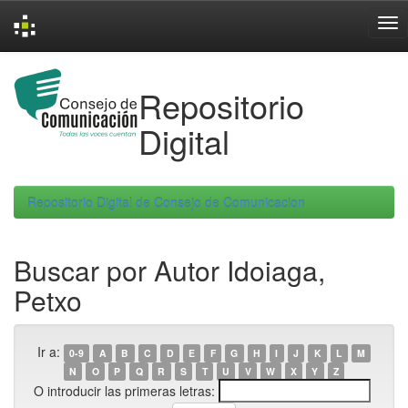
Skip
navigation
Repositorio
Digital
Repositorio Digital de Consejo de Comunicacion
Buscar por Autor Idoiaga,
Petxo
Ir a:
0-9
A
B
C
D
E
F
G
H
I
J
K
L
M
N
O
P
Q
R
S
T
U
V
W
X
Y
Z
O introducir las primeras letras: