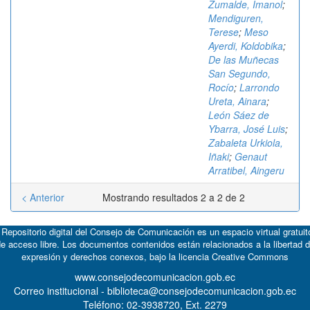
Zumalde, Imanol
;
Mendiguren,
Terese
;
Meso
Ayerdi, Koldobika
;
De las Muñecas
San Segundo,
Rocío
;
Larrondo
Ureta, Ainara
;
León Sáez de
Ybarra, José Luis
;
Zabaleta Urkiola,
Iñaki
;
Genaut
Arratibel, Aingeru
< Anterior
Mostrando resultados 2 a 2 de 2
 Repositorio digital del Consejo de Comunicación es un espacio virtual gratuit
e acceso libre. Los documentos contenidos están relacionados a la libertad 
expresión y derechos conexos, bajo la licencia
Creative Commons
www.consejodecomunicacion.gob.ec
Correo institucional - biblioteca@consejodecomunicacion.gob.ec
Teléfono: 02-3938720, Ext. 2279