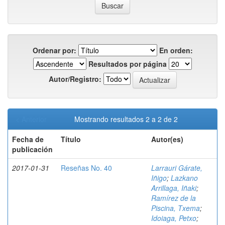
Ordenar por:
En orden:
Resultados por página
Autor/Registro:
< Anterior
Mostrando resultados 2 a 2 de 2
Fecha de
Título
Autor(es)
publicación
2017-01-31
Reseñas No. 40
Larrauri Gárate,
Iñigo
;
Lazkano
Arrillaga, Iñaki
;
Ramírez de la
Piscina, Txema
;
Idoiaga, Petxo
;