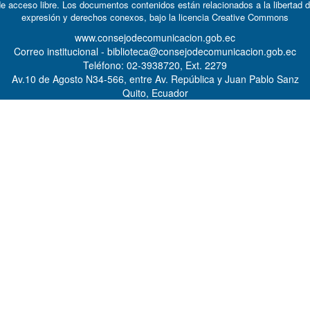
e acceso libre. Los documentos contenidos están relacionados a la libertad 
expresión y derechos conexos, bajo la licencia
Creative Commons
www.consejodecomunicacion.gob.ec
Correo institucional - biblioteca@consejodecomunicacion.gob.ec
Teléfono: 02-3938720, Ext. 2279
Av.10 de Agosto N34-566, entre Av. República y Juan Pablo Sanz
Quito, Ecuador