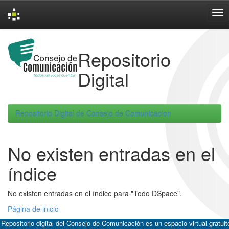
Skip
navigation
Repositorio
Digital
Repositorio Digital de Consejo de Comunicacion
No existen entradas en el
índice
No existen entradas en el índice para "Todo DSpace".
Página de inicio
 Repositorio digital del Consejo de Comunicación es un espacio virtual gratuit