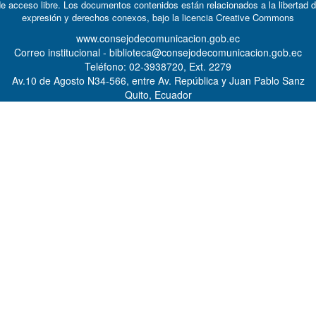
e acceso libre. Los documentos contenidos están relacionados a la libertad 
expresión y derechos conexos, bajo la licencia
Creative Commons
www.consejodecomunicacion.gob.ec
Correo institucional - biblioteca@consejodecomunicacion.gob.ec
Teléfono: 02-3938720, Ext. 2279
Av.10 de Agosto N34-566, entre Av. República y Juan Pablo Sanz
Quito, Ecuador