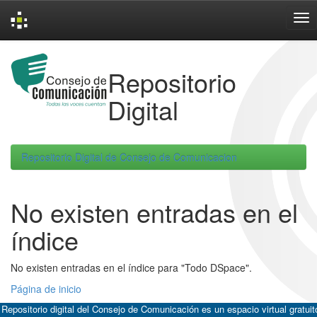
Skip
navigation
Repositorio
Digital
Repositorio Digital de Consejo de Comunicacion
No existen entradas en el
índice
No existen entradas en el índice para "Todo DSpace".
Página de inicio
 Repositorio digital del Consejo de Comunicación es un espacio virtual gratuit