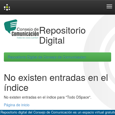
Skip
navigation
Repositorio
Digital
Repositorio Digital de Consejo de Comunicacion
No existen entradas en el
índice
No existen entradas en el índice para "Todo DSpace".
Página de inicio
 Repositorio digital del Consejo de Comunicación es un espacio virtual gratuit