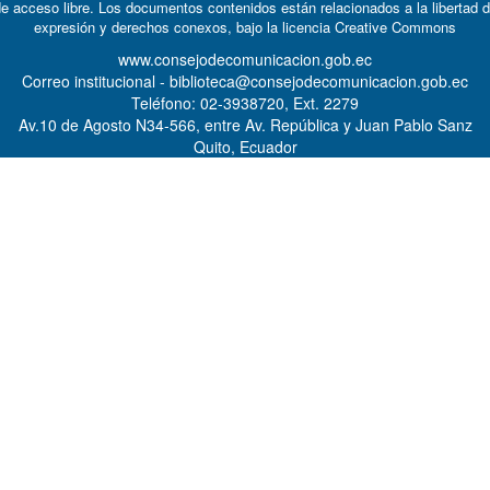
e acceso libre. Los documentos contenidos están relacionados a la libertad 
expresión y derechos conexos, bajo la licencia
Creative Commons
www.consejodecomunicacion.gob.ec
Correo institucional - biblioteca@consejodecomunicacion.gob.ec
Teléfono: 02-3938720, Ext. 2279
Av.10 de Agosto N34-566, entre Av. República y Juan Pablo Sanz
Quito, Ecuador