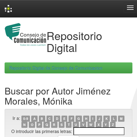
Skip
navigation
Repositorio
Digital
Repositorio Digital de Consejo de Comunicacion
Buscar por Autor Jiménez
Morales, Mónika
Ir a:
0-9
A
B
C
D
E
F
G
H
I
J
K
L
M
N
O
P
Q
R
S
T
U
V
W
X
Y
Z
O introducir las primeras letras: