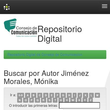
Skip
navigation
Repositorio
Digital
Repositorio Digital de Consejo de Comunicacion
Buscar por Autor Jiménez
Morales, Mónika
Ir a:
0-9
A
B
C
D
E
F
G
H
I
J
K
L
M
N
O
P
Q
R
S
T
U
V
W
X
Y
Z
O introducir las primeras letras: