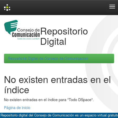
Skip
navigation
Repositorio
Digital
Repositorio Digital de Consejo de Comunicacion
No existen entradas en el
índice
No existen entradas en el índice para "Todo DSpace".
Página de inicio
 Repositorio digital del Consejo de Comunicación es un espacio virtual gratuit