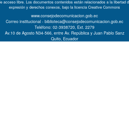
e acceso libre. Los documentos contenidos están relacionados a la libertad 
expresión y derechos conexos, bajo la licencia
Creative Commons
www.consejodecomunicacion.gob.ec
Correo institucional - biblioteca@consejodecomunicacion.gob.ec
Teléfono: 02-3938720, Ext. 2279
Av.10 de Agosto N34-566, entre Av. República y Juan Pablo Sanz
Quito, Ecuador