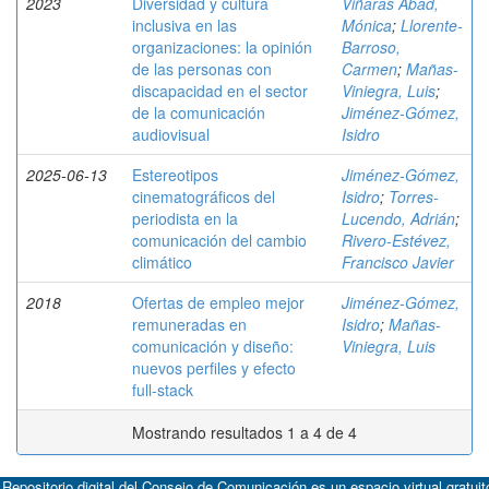
2023
Diversidad y cultura
Viñarás Abad,
inclusiva en las
Mónica
;
Llorente-
organizaciones: la opinión
Barroso,
de las personas con
Carmen
;
Mañas-
discapacidad en el sector
Viniegra, Luis
;
de la comunicación
Jiménez-Gómez,
audiovisual
Isidro
2025-06-13
Estereotipos
Jiménez-Gómez,
cinematográficos del
Isidro
;
Torres-
periodista en la
Lucendo, Adrián
;
comunicación del cambio
Rivero-Estévez,
climático
Francisco Javier
2018
Ofertas de empleo mejor
Jiménez-Gómez,
remuneradas en
Isidro
;
Mañas-
comunicación y diseño:
Viniegra, Luis
nuevos perfiles y efecto
full-stack
Mostrando resultados 1 a 4 de 4
 Repositorio digital del Consejo de Comunicación es un espacio virtual gratuit