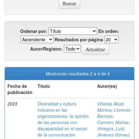
Ordenar por:
En orden:
Resultados por página
Autor/Registro:
< Anterior
Mostrando resultados 2 a 4 de 4
Fecha de
Título
Autor(es)
publicación
2023
Diversidad y cultura
Viñarás Abad,
inclusiva en las
Mónica
;
Llorente-
organizaciones: la opinión
Barroso,
de las personas con
Carmen
;
Mañas-
discapacidad en el sector
Viniegra, Luis
;
de la comunicación
Jiménez-Gómez,