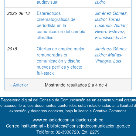
audiovisual
Isidro
2025-06-13
Estereotipos
Jiménez-Gómez,
cinematográficos del
Isidro
;
Torres-
periodista en la
Lucendo, Adrián
;
comunicación del cambio
Rivero-Estévez,
climático
Francisco Javier
2018
Ofertas de empleo mejor
Jiménez-Gómez,
remuneradas en
Isidro
;
Mañas-
comunicación y diseño:
Viniegra, Luis
nuevos perfiles y efecto
full-stack
< Anterior
Mostrando resultados 2 a 4 de 4
 Repositorio digital del Consejo de Comunicación es un espacio virtual gratuit
e acceso libre. Los documentos contenidos están relacionados a la libertad 
expresión y derechos conexos, bajo la licencia
Creative Commons
www.consejodecomunicacion.gob.ec
Correo institucional - biblioteca@consejodecomunicacion.gob.ec
Teléfono: 02-3938720, Ext. 2279