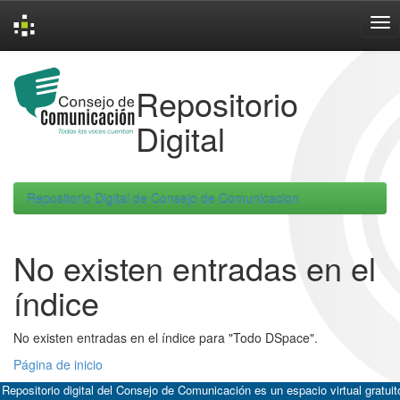
Skip
navigation
Repositorio
Digital
Repositorio Digital de Consejo de Comunicacion
No existen entradas en el
índice
No existen entradas en el índice para "Todo DSpace".
Página de inicio
 Repositorio digital del Consejo de Comunicación es un espacio virtual gratuit