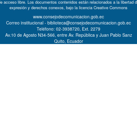
e acceso libre. Los documentos contenidos están relacionados a la libertad 
expresión y derechos conexos, bajo la licencia
Creative Commons
www.consejodecomunicacion.gob.ec
Correo institucional - biblioteca@consejodecomunicacion.gob.ec
Teléfono: 02-3938720, Ext. 2279
Av.10 de Agosto N34-566, entre Av. República y Juan Pablo Sanz
Quito, Ecuador