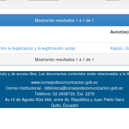
Mostrando resultados 1 a 1 de 1
Autor(es)
re la legalización y la legitimación social
Kaplún, G
Mostrando resultados 1 a 1 de 1
atuito y de acceso libre. Los documentos contenidos están relacionados a la l
www.consejodecomunicacion.gob.ec
Correo institucional - biblioteca@consejodecomunicacion.gob.ec
Teléfono: 02-3938720, Ext. 2279
Av.10 de Agosto N34-566, entre Av. República y Juan Pablo Sanz
Quito, Ecuador