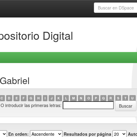
ositorio Digital
 Gabriel
C
D
E
F
G
H
I
J
K
L
M
N
O
P
Q
R
S
T
U
O introducir las primeras letras:
En orden:
Resultados por página
Auto