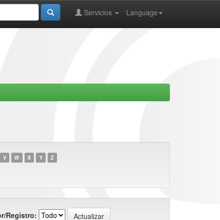
Servicios
Language
V
W
X
Y
Z
r/Registro: