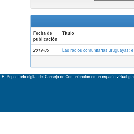
Fecha de
Título
publicación
2019-05
Las radios comunitarias uruguayas: ent
El Repositorio digital del Consejo de Comunicación es un espacio virtual gr