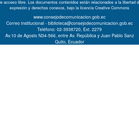
e acceso libre. Los documentos contenidos están relacionados a la libertad 
expresión y derechos conexos, bajo la licencia
Creative Commons
www.consejodecomunicacion.gob.ec
Correo institucional - biblioteca@consejodecomunicacion.gob.ec
Teléfono: 02-3938720, Ext. 2279
Av.10 de Agosto N34-566, entre Av. República y Juan Pablo Sanz
Quito, Ecuador