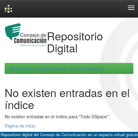
Skip
navigation
Repositorio
Digital
Repositorio Digital de Consejo de Comunicacion
No existen entradas en el
índice
No existen entradas en el índice para "Todo DSpace".
Página de inicio
 Repositorio digital del Consejo de Comunicación es un espacio virtual gratuit