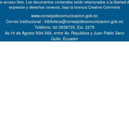
e acceso libre. Los documentos contenidos están relacionados a la libertad 
expresión y derechos conexos, bajo la licencia
Creative Commons
www.consejodecomunicacion.gob.ec
Correo institucional - biblioteca@consejodecomunicacion.gob.ec
Teléfono: 02-3938720, Ext. 2279
Av.10 de Agosto N34-566, entre Av. República y Juan Pablo Sanz
Quito, Ecuador