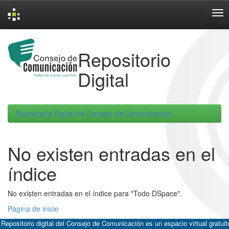
Skip
navigation
Repositorio
Digital
Repositorio Digital de Consejo de Comunicacion
No existen entradas en el
índice
No existen entradas en el índice para "Todo DSpace".
Página de inicio
 Repositorio digital del Consejo de Comunicación es un espacio virtual gratuit