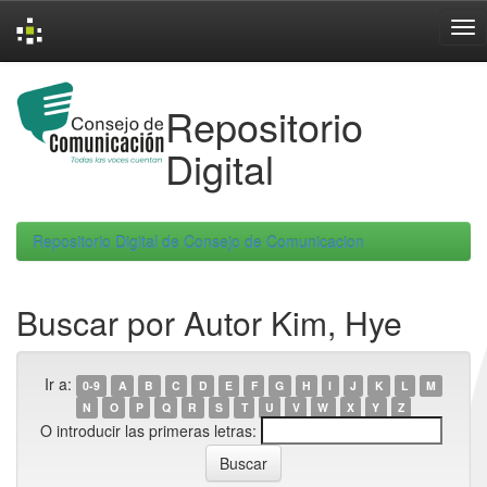
Skip
navigation
Repositorio
Digital
Repositorio Digital de Consejo de Comunicacion
Buscar por Autor Kim, Hye
Ir a:
0-9
A
B
C
D
E
F
G
H
I
J
K
L
M
N
O
P
Q
R
S
T
U
V
W
X
Y
Z
O introducir las primeras letras: