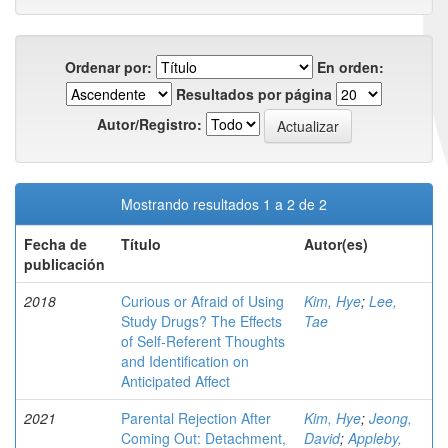
Ordenar por:
En orden:
Resultados por página
Autor/Registro:
Mostrando resultados 1 a 2 de 2
Fecha de
Título
Autor(es)
publicación
2018
Curious or Afraid of Using
Kim, Hye
;
Lee,
Study Drugs? The Effects
Tae
of Self-Referent Thoughts
and Identification on
Anticipated Affect
2021
Parental Rejection After
Kim, Hye
;
Jeong,
Coming Out: Detachment,
David
;
Appleby,