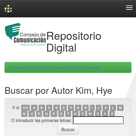
Skip
navigation
Repositorio
Digital
Repositorio Digital de Consejo de Comunicacion
Buscar por Autor Kim, Hye
Ir a:
0-9
A
B
C
D
E
F
G
H
I
J
K
L
M
N
O
P
Q
R
S
T
U
V
W
X
Y
Z
O introducir las primeras letras: