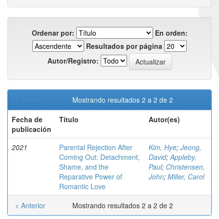
Ordenar por:
En orden:
Resultados por página
Autor/Registro:
< Anterior
Mostrando resultados 2 a 2 de 2
Fecha de
Título
Autor(es)
publicación
2021
Parental Rejection After
Kim, Hye
;
Jeong,
Coming Out: Detachment,
David
;
Appleby,
Shame, and the
Paul
;
Christensen,
Reparative Power of
John
;
Miller, Carol
Romantic Love
< Anterior
Mostrando resultados 2 a 2 de 2