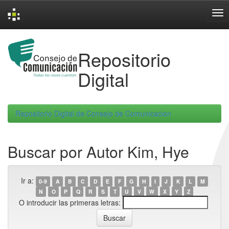
Skip
navigation
Repositorio
Digital
Repositorio Digital de Consejo de Comunicacion
Buscar por Autor Kim, Hye
Ir a:
0-9
A
B
C
D
E
F
G
H
I
J
K
L
M
N
O
P
Q
R
S
T
U
V
W
X
Y
Z
O introducir las primeras letras: