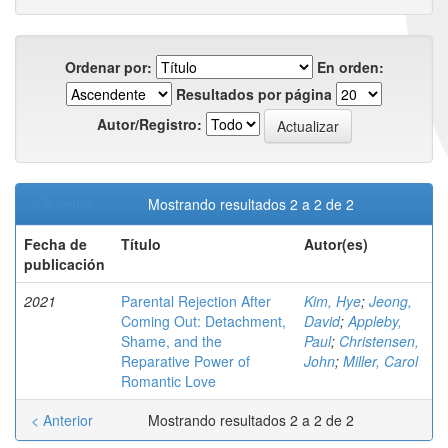
Ordenar por:
En orden:
Resultados por página
Autor/Registro:
< Anterior
Mostrando resultados 2 a 2 de 2
Fecha de
Título
Autor(es)
publicación
2021
Parental Rejection After
Kim, Hye
;
Jeong,
Coming Out: Detachment,
David
;
Appleby,
Shame, and the
Paul
;
Christensen,
Reparative Power of
John
;
Miller, Carol
Romantic Love
< Anterior
Mostrando resultados 2 a 2 de 2