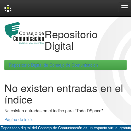
Skip
navigation
Repositorio
Digital
Repositorio Digital de Consejo de Comunicacion
No existen entradas en el
índice
No existen entradas en el índice para "Todo DSpace".
Página de inicio
 Repositorio digital del Consejo de Comunicación es un espacio virtual gratuit