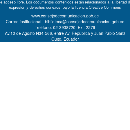
e acceso libre. Los documentos contenidos están relacionados a la libertad 
expresión y derechos conexos, bajo la licencia
Creative Commons
www.consejodecomunicacion.gob.ec
Correo institucional - biblioteca@consejodecomunicacion.gob.ec
Teléfono: 02-3938720, Ext. 2279
Av.10 de Agosto N34-566, entre Av. República y Juan Pablo Sanz
Quito, Ecuador