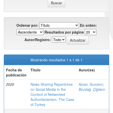
Ordenar por:
En orden:
Resultados por página
Autor/Registro:
Mostrando resultados 1 a 1 de 1
Fecha de
Título
Autor(es)
publicación
2020
News-Sharing Repertoires
Kocer, Suncem
;
on Social Media in the
Bozdağ, Çiğdem
Context of Networked
Authoritarianism: The Case
of Turkey