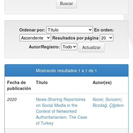
Ordenar por:
En orden:
Resultados por página
Autor/Registro:
Mostrando resultados 1 a 1 de 1
Fecha de
Título
Autor(es)
publicación
2020
News-Sharing Repertoires
Kocer, Suncem
;
on Social Media in the
Bozdağ, Çiğdem
Context of Networked
Authoritarianism: The Case
of Turkey