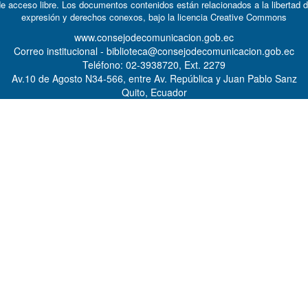
e acceso libre. Los documentos contenidos están relacionados a la libertad 
expresión y derechos conexos, bajo la licencia
Creative Commons
www.consejodecomunicacion.gob.ec
Correo institucional - biblioteca@consejodecomunicacion.gob.ec
Teléfono: 02-3938720, Ext. 2279
Av.10 de Agosto N34-566, entre Av. República y Juan Pablo Sanz
Quito, Ecuador