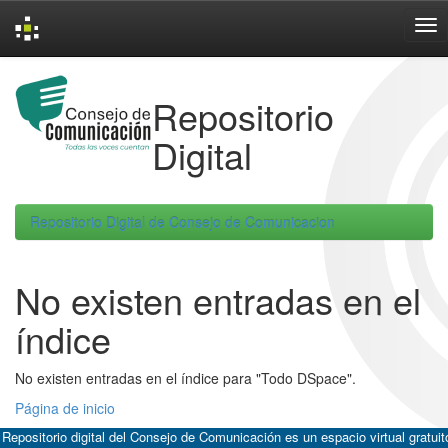
Skip
navigation
Repositorio
Digital
Repositorio Digital de Consejo de Comunicacion
No existen entradas en el
índice
No existen entradas en el índice para "Todo DSpace".
Página de inicio
 Repositorio digital del Consejo de Comunicación es un espacio virtual gratuit