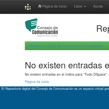
Skip
Página de inicio
Listar
Ayuda
navigation
Rep
Repositorio Digital de Consejo de Comunicacion
No existen entradas e
No existen entradas en el índice para "Todo DSpace".
Página de inicio
El Repositorio digital del Consejo de Comunicación es un espacio virtual gr