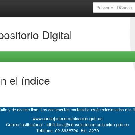
ositorio Digital
n el índice
atuito y de acceso libre. Los documentos contenidos están relacionados a la l
www.consejodecomunicacion.gob.ec
Correo institucional - biblioteca@consejodecomunicacion.gob.ec
Teléfono: 02-3938720, Ext. 2279