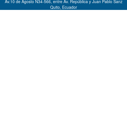
Av.10 de Agosto N34-566, entre Av. República y Juan Pablo Sanz
Quito, Ecuador