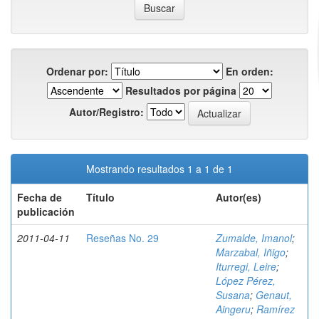
Ordenar por:
En orden:
Resultados por página
Autor/Registro:
Mostrando resultados 1 a 1 de 1
Fecha de
Título
Autor(es)
publicación
2011-04-11
Reseñas No. 29
Zumalde, Imanol
;
Marzabal, Iñigo
;
Iturregi, Leire
;
López Pérez,
Susana
;
Genaut,
Aingeru
;
Ramírez