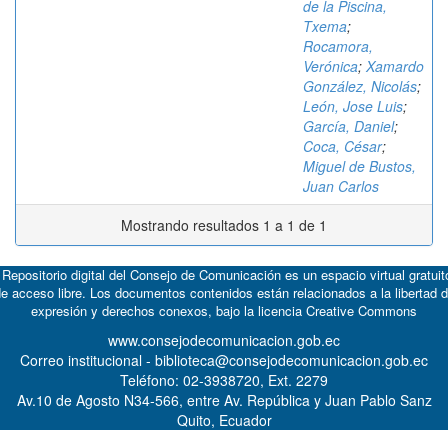
de la Piscina,
Txema
;
Rocamora,
Verónica
;
Xamardo
González, Nicolás
;
León, Jose Luis
;
García, Daniel
;
Coca, César
;
Miguel de Bustos,
Juan Carlos
Mostrando resultados 1 a 1 de 1
 Repositorio digital del Consejo de Comunicación es un espacio virtual gratuit
e acceso libre. Los documentos contenidos están relacionados a la libertad 
expresión y derechos conexos, bajo la licencia
Creative Commons
www.consejodecomunicacion.gob.ec
Correo institucional - biblioteca@consejodecomunicacion.gob.ec
Teléfono: 02-3938720, Ext. 2279
Av.10 de Agosto N34-566, entre Av. República y Juan Pablo Sanz
Quito, Ecuador