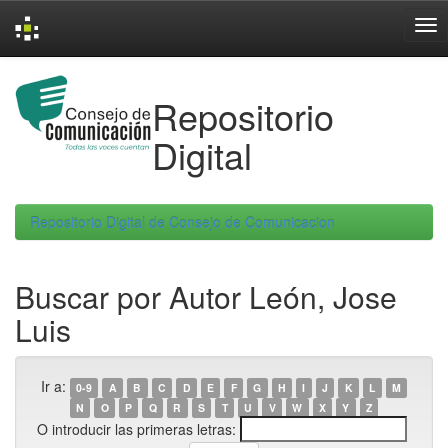
Skip
navigation
Repositorio
Digital
Repositorio Digital de Consejo de Comunicacion
Buscar por Autor León, Jose
Luis
Ir a:
0-9
A
B
C
D
E
F
G
H
I
J
K
L
M
N
O
P
Q
R
S
T
U
V
W
X
Y
Z
O introducir las primeras letras: