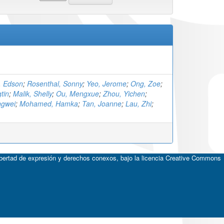
, Edson
;
Rosenthal, Sonny
;
Yeo, Jerome
;
Ong, Zoe
;
tin
;
Malik, Shelly
;
Ou, Mengxue
;
Zhou, Yichen
;
ngwei
;
Mohamed, Hamka
;
Tan, Joanne
;
Lau, Zhi
;
ibertad de expresión y derechos conexos, bajo la licencia
Creative Commons