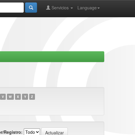
Servicios
Language
V
W
X
Y
Z
r/Registro: