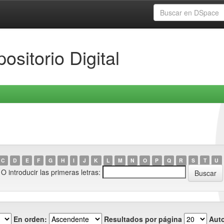
ositorio Digital
C
D
E
F
G
H
I
J
K
L
M
N
O
P
Q
R
S
T
U
O introducir las primeras letras:
En orden:
Resultados por página
Auto