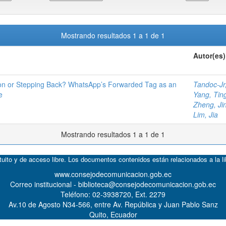
Mostrando resultados 1 a 1 de 1
Autor(es)
ion or Stepping Back? WhatsApp’s Forwarded Tag as an
Tandoc-Jr
e
Yang, Ting
Zheng, Ji
Lim, Jia
Mostrando resultados 1 a 1 de 1
atuito y de acceso libre. Los documentos contenidos están relacionados a la l
www.consejodecomunicacion.gob.ec
Correo institucional - biblioteca@consejodecomunicacion.gob.ec
Teléfono: 02-3938720, Ext. 2279
Av.10 de Agosto N34-566, entre Av. República y Juan Pablo Sanz
Quito, Ecuador