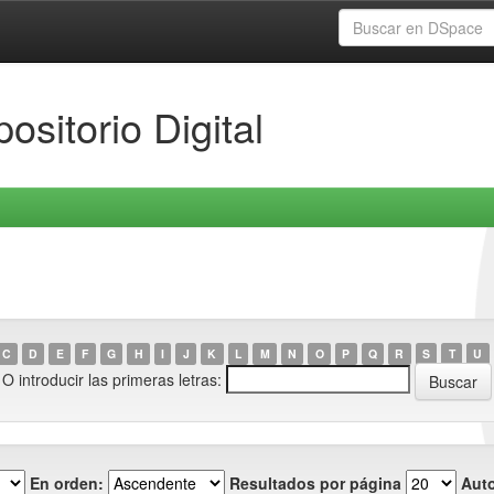
ositorio Digital
C
D
E
F
G
H
I
J
K
L
M
N
O
P
Q
R
S
T
U
O introducir las primeras letras:
En orden:
Resultados por página
Auto