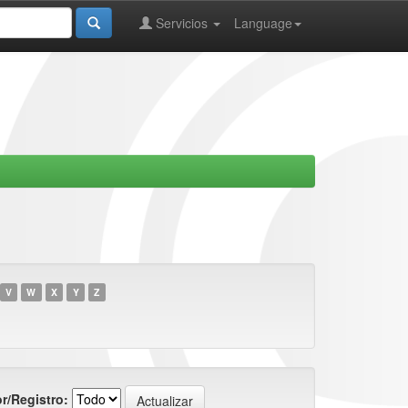
Servicios
Language
V
W
X
Y
Z
r/Registro: