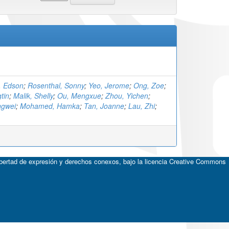
, Edson
;
Rosenthal, Sonny
;
Yeo, Jerome
;
Ong, Zoe
;
tin
;
Malik, Shelly
;
Ou, Mengxue
;
Zhou, Yichen
;
ngwei
;
Mohamed, Hamka
;
Tan, Joanne
;
Lau, Zhi
;
ibertad de expresión y derechos conexos, bajo la licencia
Creative Commons