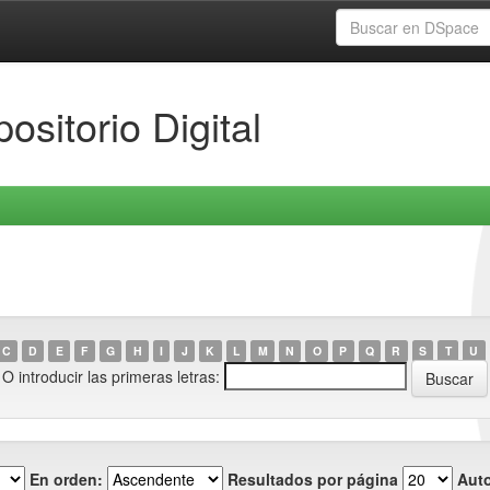
ositorio Digital
C
D
E
F
G
H
I
J
K
L
M
N
O
P
Q
R
S
T
U
O introducir las primeras letras:
En orden:
Resultados por página
Auto