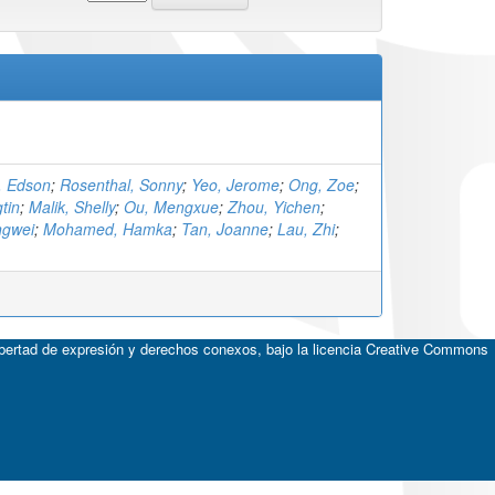
, Edson
;
Rosenthal, Sonny
;
Yeo, Jerome
;
Ong, Zoe
;
tin
;
Malik, Shelly
;
Ou, Mengxue
;
Zhou, Yichen
;
ngwei
;
Mohamed, Hamka
;
Tan, Joanne
;
Lau, Zhi
;
ibertad de expresión y derechos conexos, bajo la licencia
Creative Commons