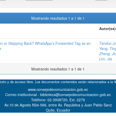
Mostrando resultados 1 a 1 de 1
Autor(es)
ion or Stepping Back? WhatsApp’s Forwarded Tag as an
Tandoc-Jr
e
Yang, Ting
Zheng, Ji
Lim, Jia
Mostrando resultados 1 a 1 de 1
atuito y de acceso libre. Los documentos contenidos están relacionados a la l
www.consejodecomunicacion.gob.ec
Correo institucional - biblioteca@consejodecomunicacion.gob.ec
Teléfono: 02-3938720, Ext. 2279
Av.10 de Agosto N34-566, entre Av. República y Juan Pablo Sanz
Quito, Ecuador