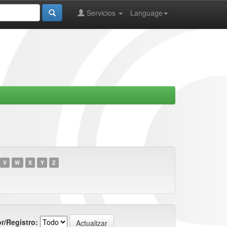
Servicios
Language
V
W
X
Y
Z
r/Registro: