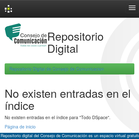
Skip
navigation
Repositorio
Digital
Repositorio Digital de Consejo de Comunicacion
No existen entradas en el
índice
No existen entradas en el índice para "Todo DSpace".
Página de inicio
 Repositorio digital del Consejo de Comunicación es un espacio virtual gratuit