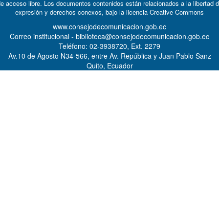
e acceso libre. Los documentos contenidos están relacionados a la libertad 
expresión y derechos conexos, bajo la licencia
Creative Commons
www.consejodecomunicacion.gob.ec
Correo institucional - biblioteca@consejodecomunicacion.gob.ec
Teléfono: 02-3938720, Ext. 2279
Av.10 de Agosto N34-566, entre Av. República y Juan Pablo Sanz
Quito, Ecuador