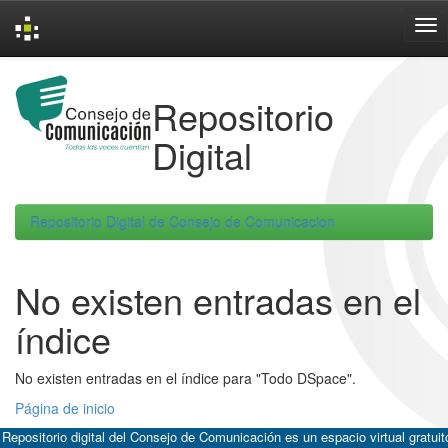
Skip
navigation
Repositorio
Digital
Repositorio Digital de Consejo de Comunicacion
No existen entradas en el
índice
No existen entradas en el índice para "Todo DSpace".
Página de inicio
 Repositorio digital del Consejo de Comunicación es un espacio virtual gratuit