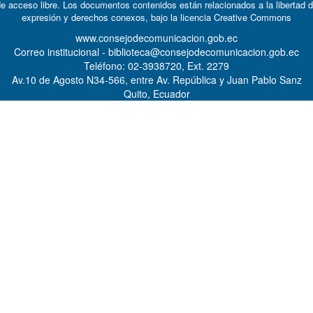
e acceso libre. Los documentos contenidos están relacionados a la libertad 
expresión y derechos conexos, bajo la licencia
Creative Commons
www.consejodecomunicacion.gob.ec
Correo institucional - biblioteca@consejodecomunicacion.gob.ec
Teléfono: 02-3938720, Ext. 2279
Av.10 de Agosto N34-566, entre Av. República y Juan Pablo Sanz
Quito, Ecuador