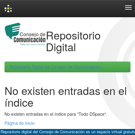
Skip
navigation
Repositorio
Digital
Repositorio Digital de Consejo de Comunicacion
No existen entradas en el
índice
No existen entradas en el índice para "Todo DSpace".
Página de inicio
 Repositorio digital del Consejo de Comunicación es un espacio virtual gratuit