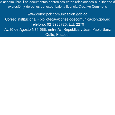
e acceso libre. Los documentos contenidos están relacionados a la libertad 
expresión y derechos conexos, bajo la licencia
Creative Commons
www.consejodecomunicacion.gob.ec
Correo institucional - biblioteca@consejodecomunicacion.gob.ec
Teléfono: 02-3938720, Ext. 2279
Av.10 de Agosto N34-566, entre Av. República y Juan Pablo Sanz
Quito, Ecuador