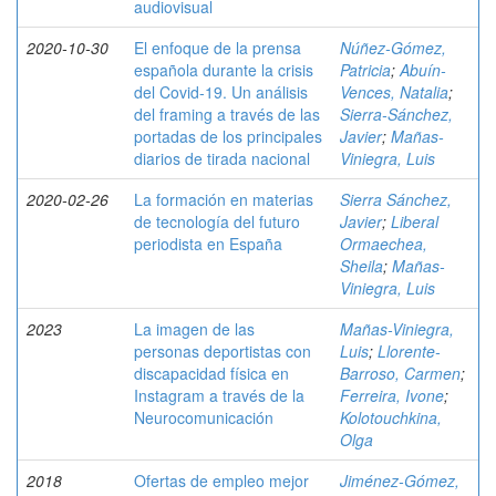
audiovisual
2020-10-30
El enfoque de la prensa
Núñez-Gómez,
española durante la crisis
Patricia
;
Abuín-
del Covid-19. Un análisis
Vences, Natalia
;
del framing a través de las
Sierra-Sánchez,
portadas de los principales
Javier
;
Mañas-
diarios de tirada nacional
Viniegra, Luis
2020-02-26
La formación en materias
Sierra Sánchez,
de tecnología del futuro
Javier
;
Liberal
periodista en España
Ormaechea,
Sheila
;
Mañas-
Viniegra, Luis
2023
La imagen de las
Mañas-Viniegra,
personas deportistas con
Luis
;
Llorente-
discapacidad física en
Barroso, Carmen
;
Instagram a través de la
Ferreira, Ivone
;
Neurocomunicación
Kolotouchkina,
Olga
2018
Ofertas de empleo mejor
Jiménez-Gómez,