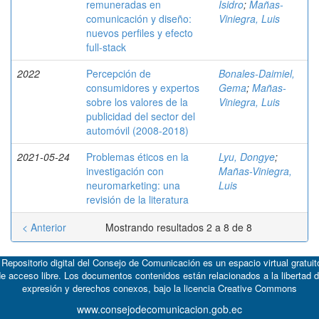
remuneradas en
Isidro
;
Mañas-
comunicación y diseño:
Viniegra, Luis
nuevos perfiles y efecto
full-stack
2022
Percepción de
Bonales-Daimiel,
consumidores y expertos
Gema
;
Mañas-
sobre los valores de la
Viniegra, Luis
publicidad del sector del
automóvil (2008-2018)
2021-05-24
Problemas éticos en la
Lyu, Dongye
;
investigación con
Mañas-Viniegra,
neuromarketing: una
Luis
revisión de la literatura
< Anterior
Mostrando resultados 2 a 8 de 8
 Repositorio digital del Consejo de Comunicación es un espacio virtual gratuit
e acceso libre. Los documentos contenidos están relacionados a la libertad 
expresión y derechos conexos, bajo la licencia
Creative Commons
www.consejodecomunicacion.gob.ec