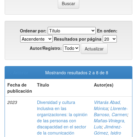
Ordenar por:
En orden:
Resultados por página
Autor/Registro:
< Anterior
Mostrando resultados 2 a 8 de 8
Fecha de
Título
Autor(es)
publicación
2023
Diversidad y cultura
Viñarás Abad,
inclusiva en las
Mónica
;
Llorente-
organizaciones: la opinión
Barroso, Carmen
;
de las personas con
Mañas-Viniegra,
discapacidad en el sector
Luis
;
Jiménez-
de la comunicación
Gómez, Isidro