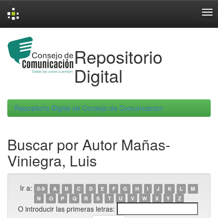
Skip
navigation
Repositorio
Digital
Repositorio Digital de Consejo de Comunicacion
Buscar por Autor Mañas-
Viniegra, Luis
Ir a:
0-9
A
B
C
D
E
F
G
H
I
J
K
L
M
N
O
P
Q
R
S
T
U
V
W
X
Y
Z
O introducir las primeras letras: