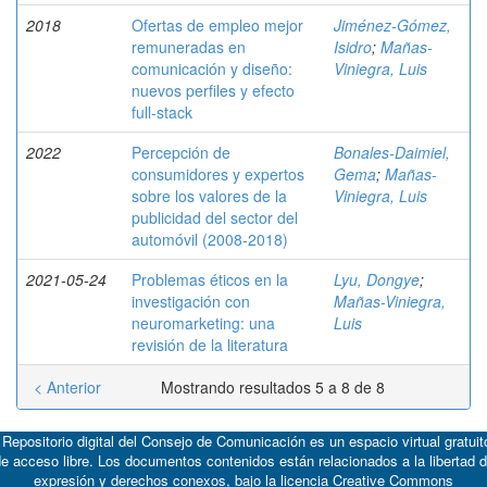
2018
Ofertas de empleo mejor
Jiménez-Gómez,
remuneradas en
Isidro
;
Mañas-
comunicación y diseño:
Viniegra, Luis
nuevos perfiles y efecto
full-stack
2022
Percepción de
Bonales-Daimiel,
consumidores y expertos
Gema
;
Mañas-
sobre los valores de la
Viniegra, Luis
publicidad del sector del
automóvil (2008-2018)
2021-05-24
Problemas éticos en la
Lyu, Dongye
;
investigación con
Mañas-Viniegra,
neuromarketing: una
Luis
revisión de la literatura
< Anterior
Mostrando resultados 5 a 8 de 8
 Repositorio digital del Consejo de Comunicación es un espacio virtual gratuit
e acceso libre. Los documentos contenidos están relacionados a la libertad 
expresión y derechos conexos, bajo la licencia
Creative Commons