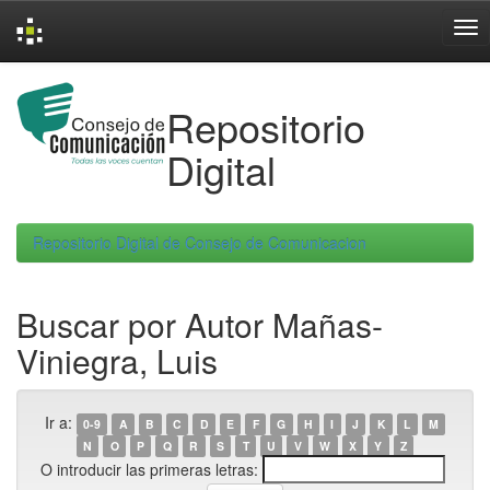
Skip
navigation
Repositorio
Digital
Repositorio Digital de Consejo de Comunicacion
Buscar por Autor Mañas-
Viniegra, Luis
Ir a:
0-9
A
B
C
D
E
F
G
H
I
J
K
L
M
N
O
P
Q
R
S
T
U
V
W
X
Y
Z
O introducir las primeras letras: