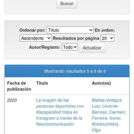
Ordenar por:
En orden:
Resultados por página
Autor/Registro:
< Anterior
Mostrando resultados 5 a 8 de 8
Fecha de
Título
Autor(es)
publicación
2023
La imagen de las
Mañas-Viniegra,
personas deportistas con
Luis
;
Llorente-
discapacidad física en
Barroso, Carmen
;
Instagram a través de la
Ferreira, Ivone
;
Neurocomunicación
Kolotouchkina,
Olga