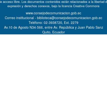
e acceso libre. Los documentos contenidos están relacionados a la libertad 
expresión y derechos conexos, bajo la licencia
Creative Commons
www.consejodecomunicacion.gob.ec
Correo institucional - biblioteca@consejodecomunicacion.gob.ec
Teléfono: 02-3938720, Ext. 2279
Av.10 de Agosto N34-566, entre Av. República y Juan Pablo Sanz
Quito, Ecuador