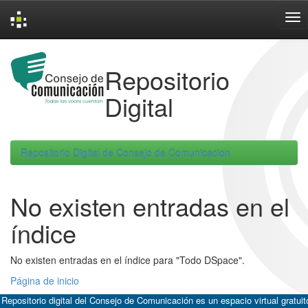
Skip
navigation
Repositorio
Digital
Repositorio Digital de Consejo de Comunicacion
No existen entradas en el
índice
No existen entradas en el índice para "Todo DSpace".
Página de inicio
 Repositorio digital del Consejo de Comunicación es un espacio virtual gratuit