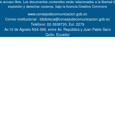
e acceso libre. Los documentos contenidos están relacionados a la libertad 
expresión y derechos conexos, bajo la licencia
Creative Commons
www.consejodecomunicacion.gob.ec
Correo institucional - biblioteca@consejodecomunicacion.gob.ec
Teléfono: 02-3938720, Ext. 2279
Av.10 de Agosto N34-566, entre Av. República y Juan Pablo Sanz
Quito, Ecuador