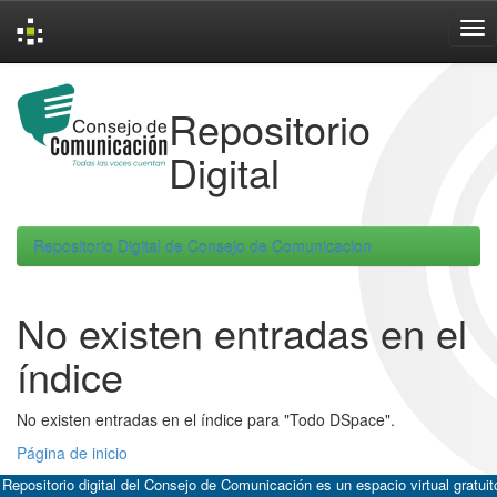
Skip
navigation
Repositorio
Digital
Repositorio Digital de Consejo de Comunicacion
No existen entradas en el
índice
No existen entradas en el índice para "Todo DSpace".
Página de inicio
 Repositorio digital del Consejo de Comunicación es un espacio virtual gratuit