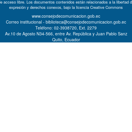
e acceso libre. Los documentos contenidos están relacionados a la libertad 
expresión y derechos conexos, bajo la licencia
Creative Commons
www.consejodecomunicacion.gob.ec
Correo institucional - biblioteca@consejodecomunicacion.gob.ec
Teléfono: 02-3938720, Ext. 2279
Av.10 de Agosto N34-566, entre Av. República y Juan Pablo Sanz
Quito, Ecuador