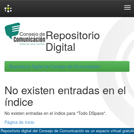
Skip
navigation
Repositorio
Digital
Repositorio Digital de Consejo de Comunicacion
No existen entradas en el
índice
No existen entradas en el índice para "Todo DSpace".
Página de inicio
 Repositorio digital del Consejo de Comunicación es un espacio virtual gratuit