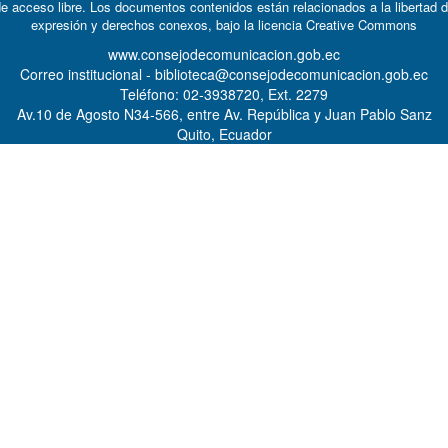
e acceso libre. Los documentos contenidos están relacionados a la libertad 
expresión y derechos conexos, bajo la licencia
Creative Commons
www.consejodecomunicacion.gob.ec
Correo institucional - biblioteca@consejodecomunicacion.gob.ec
Teléfono: 02-3938720, Ext. 2279
Av.10 de Agosto N34-566, entre Av. República y Juan Pablo Sanz
Quito, Ecuador