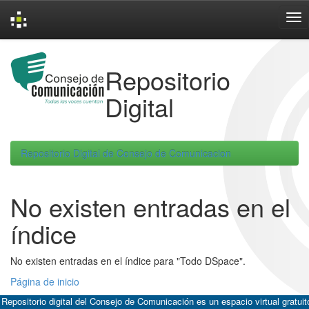
Skip
navigation
Repositorio
Digital
Repositorio Digital de Consejo de Comunicacion
No existen entradas en el
índice
No existen entradas en el índice para "Todo DSpace".
Página de inicio
 Repositorio digital del Consejo de Comunicación es un espacio virtual gratuit