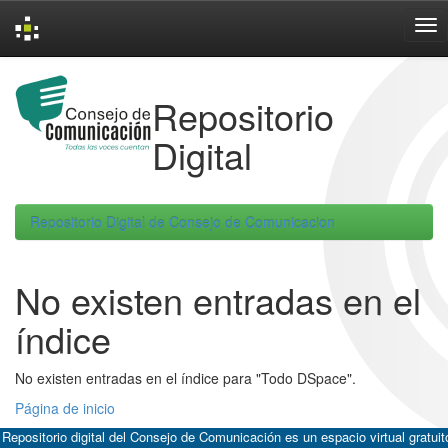
Skip
navigation
Repositorio
Digital
Repositorio Digital de Consejo de Comunicacion
No existen entradas en el
índice
No existen entradas en el índice para "Todo DSpace".
Página de inicio
 Repositorio digital del Consejo de Comunicación es un espacio virtual gratuit