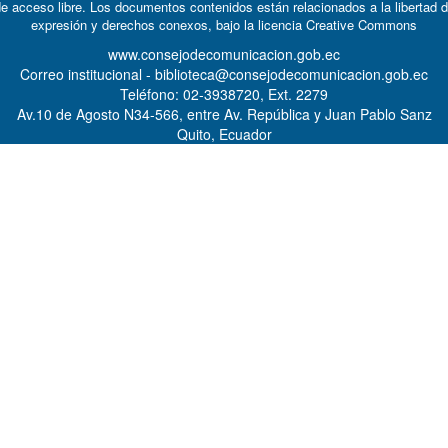
e acceso libre. Los documentos contenidos están relacionados a la libertad 
expresión y derechos conexos, bajo la licencia
Creative Commons
www.consejodecomunicacion.gob.ec
Correo institucional - biblioteca@consejodecomunicacion.gob.ec
Teléfono: 02-3938720, Ext. 2279
Av.10 de Agosto N34-566, entre Av. República y Juan Pablo Sanz
Quito, Ecuador