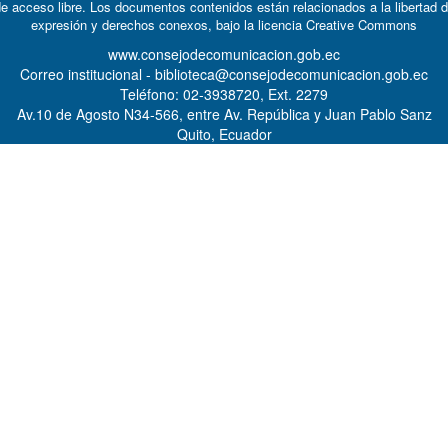
e acceso libre. Los documentos contenidos están relacionados a la libertad 
expresión y derechos conexos, bajo la licencia
Creative Commons
www.consejodecomunicacion.gob.ec
Correo institucional - biblioteca@consejodecomunicacion.gob.ec
Teléfono: 02-3938720, Ext. 2279
Av.10 de Agosto N34-566, entre Av. República y Juan Pablo Sanz
Quito, Ecuador