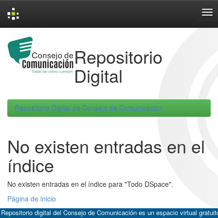
Skip
navigation
Repositorio
Digital
Repositorio Digital de Consejo de Comunicacion
No existen entradas en el
índice
No existen entradas en el índice para "Todo DSpace".
Página de inicio
 Repositorio digital del Consejo de Comunicación es un espacio virtual gratuit