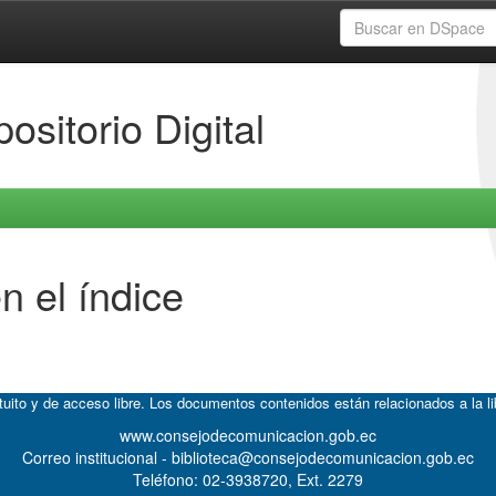
ositorio Digital
n el índice
atuito y de acceso libre. Los documentos contenidos están relacionados a la l
www.consejodecomunicacion.gob.ec
Correo institucional - biblioteca@consejodecomunicacion.gob.ec
Teléfono: 02-3938720, Ext. 2279