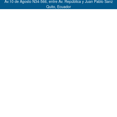
Av.10 de Agosto N34-566, entre Av. República y Juan Pablo Sanz
Quito, Ecuador