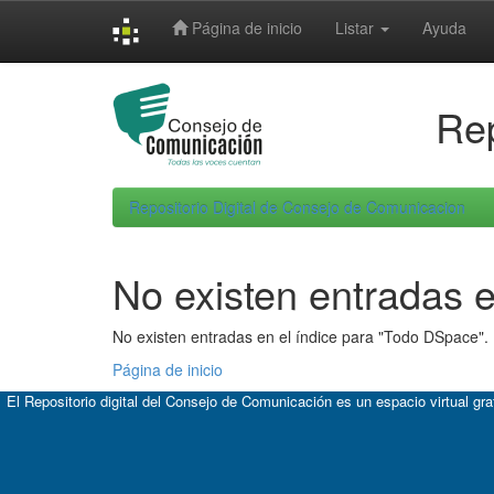
Skip
Página de inicio
Listar
Ayuda
navigation
Rep
Repositorio Digital de Consejo de Comunicacion
No existen entradas e
No existen entradas en el índice para "Todo DSpace".
Página de inicio
El Repositorio digital del Consejo de Comunicación es un espacio virtual gr